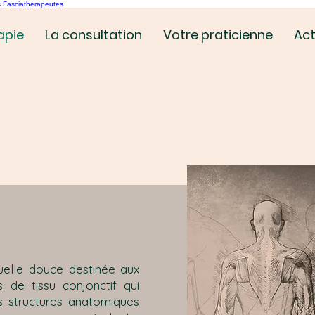
s Fasciathérapeutes
apie
La consultation
Votre praticienne
Act
uelle douce destinée aux
 de tissu conjonctif qui
es structures anatomiques